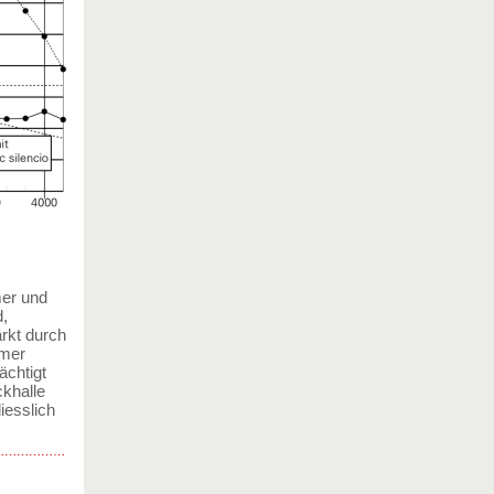
er und
d,
ärkt durch
mmer
ächtigt
ckhalle
iesslich