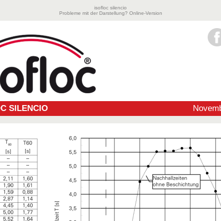
isofloc silencio
Probleme mit der Darstellung?
Online-Version
C SILENCIO
Novemb