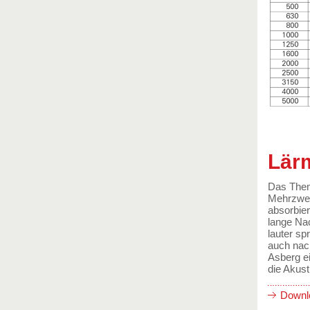
Lärm
Das Them
Mehrzweck
absorbier
lange Nac
lauter s
auch nac
Asberg e
die Akust
Downlo