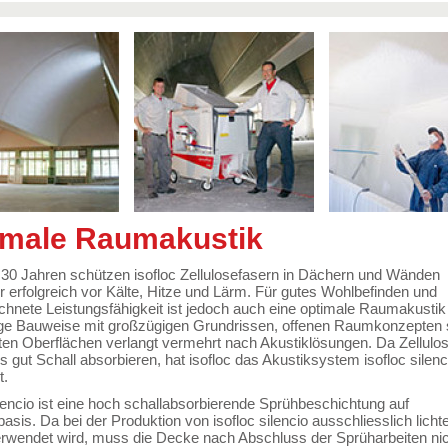
imale Raumakustik
 30 Jahren schützen isofloc Zellulosefasern in Dächern und Wänden
erfolgreich vor Kälte, Hitze und Lärm. Für gutes Wohlbefinden und
hnete Leistungsfähigkeit ist jedoch auch eine optimale Raumakustik 
ige Bauweise mit großzügigen Grundrissen, offenen Raumkonzepten
ten Oberflächen verlangt vermehrt nach Akustiklösungen. Da Zellulo
 gut Schall absorbieren, hat isofloc das Akustiksystem isofloc silenc
t.
ilencio ist eine hoch schallabsorbierende Sprühbeschichtung auf
basis. Da bei der Produktion von isofloc silencio ausschliesslich licht
erwendet wird, muss die Decke nach Abschluss der Sprüharbeiten ni