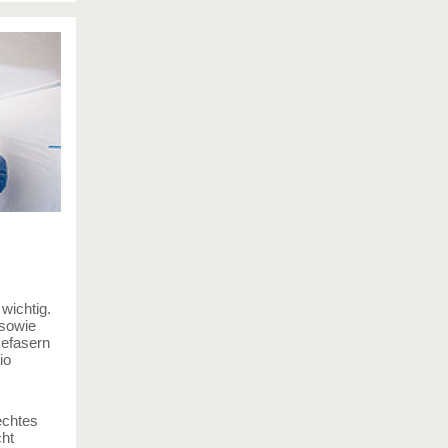
wichtig.
 sowie
sefasern
io
echtes
cht