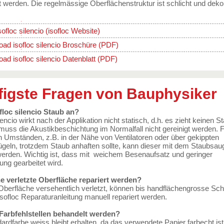
t werden. Die regelmässige Oberflächenstruktur ist schlicht und deko
sofloc silencio (isofloc Website)
ad isofloc silencio Broschüre (PDF)
ad isofloc silencio Datenblatt (PDF)
figste Fragen von Bauphysiker
ofloc silencio Staub an?
ilencio wirkt nach der Applikation nicht statisch, d.h. es zieht keinen S
uss die Akustikbeschichtung im Normalfall nicht gereinigt werden. F
n Umständen, z.B. in der Nähe von Ventilatoren oder über gekippten
ügeln, trotzdem Staub anhaften sollte, kann dieser mit dem Staubsau
werden. Wichtig ist, dass mit weichem Besenaufsatz und geringer
ung gearbeitet wird.
e verletzte Oberfläche repariert werden?
Oberfläche versehentlich verletzt, können bis handflächengrosse Sc
ofloc Reparaturanleitung manuell repariert werden.
arbfehlstellen behandelt werden?
ardfarbe weiss bleibt erhalten, da das verwendete Papier farbecht ist