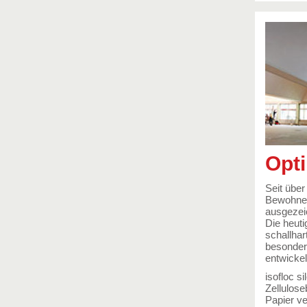
Opt
Seit über
Bewohner 
ausgezeic
Die heut
schallhar
besonders
entwickel
isofloc s
Zellulose
Papier v