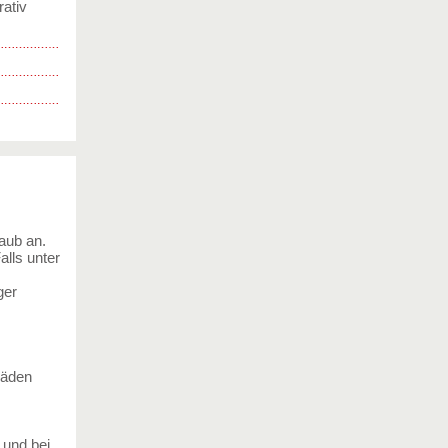
rativ
taub an.
alls unter
ger
häden
 und bei