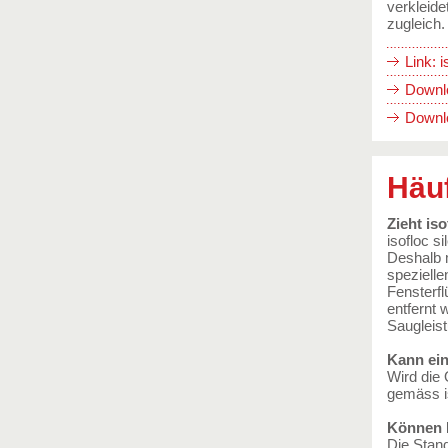
verkleide
zugleich.
Link: i
Downlo
Downlo
Häu
Zieht is
isofloc s
Deshalb m
spezielle
Fensterfl
entfernt 
Saugleist
Kann ein
Wird die 
gemäss is
Können F
Die Stand