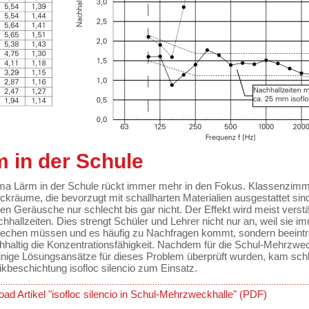
 in der Schule
a Lärm in der Schule rückt immer mehr in den Fokus. Klassenzimm
räume, die bevorzugt mit schallharten Materialien ausgestattet sin
en Geräusche nur schlecht bis gar nicht. Der Effekt wird meist verst
hhallzeiten. Dies strengt Schüler und Lehrer nicht nur an, weil sie i
prechen müssen und es häufig zu Nachfragen kommt, sondern beeintr
hhaltig die Konzentrationsfähigkeit. Nachdem für die Schul-Mehrzwe
inige Lösungsansätze für dieses Problem überprüft wurden, kam schl
ikbeschichtung isofloc silencio zum Einsatz.
ad Artikel "isofloc silencio in Schul-Mehrzweckhalle" (PDF)