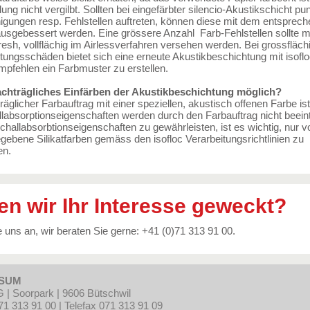
ung nicht vergilbt. Sollten bei eingefärbter silencio-Akustikschicht pu
igungen resp. Fehlstellen auftreten, können diese mit dem entsprec
usgebessert werden. Eine grössere Anzahl Farb-Fehlstellen sollte m
esh, vollflächig im Airlessverfahren versehen werden. Bei grossfläch
ungsschäden bietet sich eine erneute Akustikbeschichtung mit isoflo
mpfehlen ein Farbmuster zu erstellen.
nachträgliches Einfärben der Akustikbeschichtung möglich?
räglicher Farbauftrag mit einer speziellen, akustisch offenen Farbe is
labsorptionseigenschaften werden durch den Farbauftrag nicht beeint
hallabsorbtionseigenschaften zu gewährleisten, ist es wichtig, nur vo
gebene Silikatfarben gemäss den isofloc Verarbeitungsrichtlinien zu
en.
n wir Ihr Interesse geweckt?
 uns an, wir beraten Sie gerne: +41 (0)71 313 91 00.
SSUM
G | Soorpark | 9606 Bütschwil
71 313 91 00 | Telefax 071 313 91 09