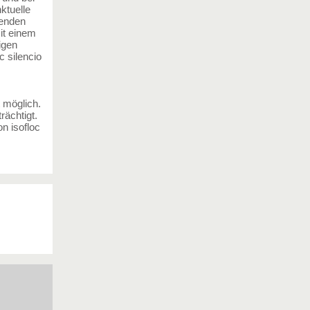
nktuelle
henden
it einem
igen
c silencio
t möglich.
rächtigt.
n isofloc