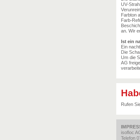
UV-Strahl
Verunrein
Farbton a
Farb-Refr
Beschicht
an. Wir e
Ist ein 
Ein nacht
Die Schal
Um die Sc
AG freige
verarbeit
Habe
Rufen Sie
IMPRE
isofloc A
Telefon 0