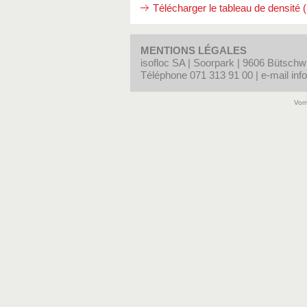
Télécharger le tableau de densité
MENTIONS LÉGALES
isofloc SA | Soorpark | 9606 Bütschwi
Téléphone 071 313 91 00 | e-mail
inf
Vom