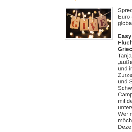
Sprec
Euro 
global
Easy
Flüch
Grie
Tanja
„auße
und i
Zurze
und S
Schw
Camp 
mit d
unter
Wer m
möcht
Deze