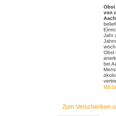
Obst
von d
Aach
belie
Einri
Jahr 
Jahns
wöche
Obst
anerk
bei A
Mens
ökolo
vertr
Mit-
Zum Verschenken un