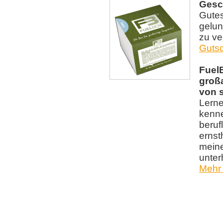
Gesc
Gutes
gelu
zu v
Gutsc
Fuel
groß
von s
Lern
kenne
beruf
ernst
meine
unter
Mehr