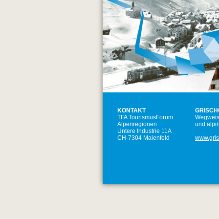
KONTAKT
GRISCH
TFA TourismusForum
Wegweis
Alpenregionen
und alpi
Untere Industrie 11A
CH-7304 Maienfeld
www.gris