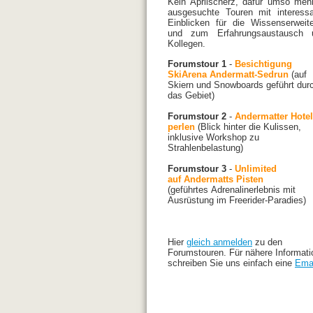
Kein Aprilscherz, dafür umso meh
ausgesuchte Touren mit interess
Einblicken für die Wissenserweit
und zum Erfahrungsaustausch u
Kollegen.
Forumstour 1
-
Besichtigung
SkiArena Andermatt-Sedrun
(auf
Skiern und Snowboards geführt dur
das Gebiet)
Forumstour 2
-
Andermatter Hotel
perlen
(Blick hinter die Kulissen,
inklusive Workshop zu
Strahlenbelastung)
Forumstour 3
-
Unlimited
auf Andermatts Pisten
(geführtes Adrenalinerlebnis mit
Ausrüstung im Freerider-Paradies)
Hier
gleich anmelden
zu den
Forumstouren. Für nähere Informat
schreiben Sie uns einfach eine
Ema