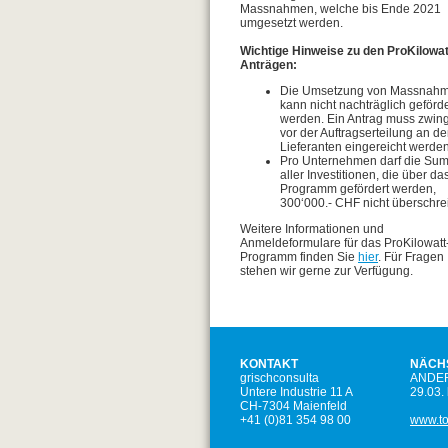
Massnahmen, welche bis Ende 2021
umgesetzt werden.
Wichtige Hinweise zu den ProKilowat
Anträgen:
Die Umsetzung von Massnah
kann nicht nachträglich geförde
werden. Ein Antrag muss zwin
vor der Auftragserteilung an d
Lieferanten eingereicht werden
Pro Unternehmen darf die Su
aller Investitionen, die über da
Programm gefördert werden,
300‘000.- CHF nicht überschrei
Weitere Informationen und
Anmeldeformulare für das ProKilowatt
Programm finden Sie
hier
. Für Fragen
stehen wir gerne zur Verfügung.
KONTAKT
NÄCHS
grischconsulta
ANDE
Untere Industrie 11 A
29.03.
CH-7304 Maienfeld
+41 (0)81 354 98 00
www.to