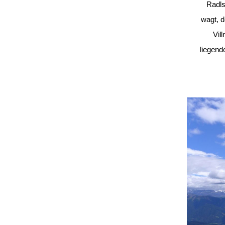
Radls
wagt, d
Vil
liegend