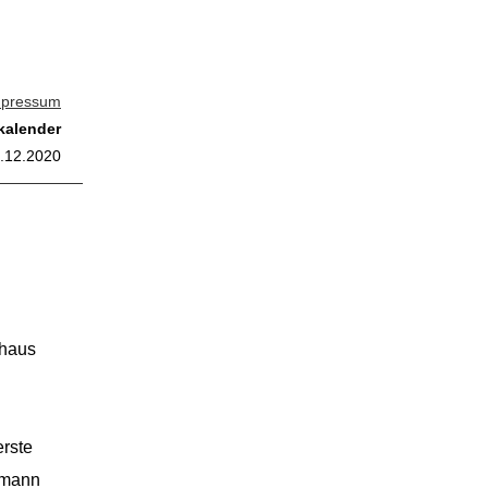
mpressum
kalender
.12.2020
zhaus
erste
tmann