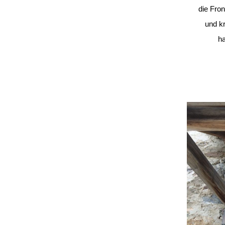
die Fro
und k
ha