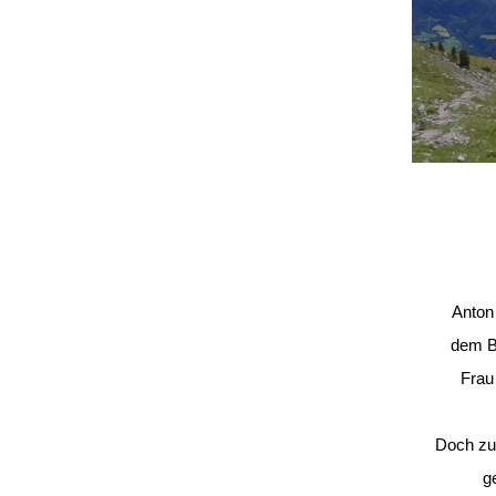
Anton
dem B
Frau
Doch zun
g