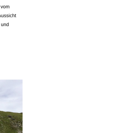
d vom
Aussicht
 und