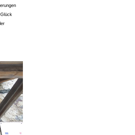
derungen
 Glück
der