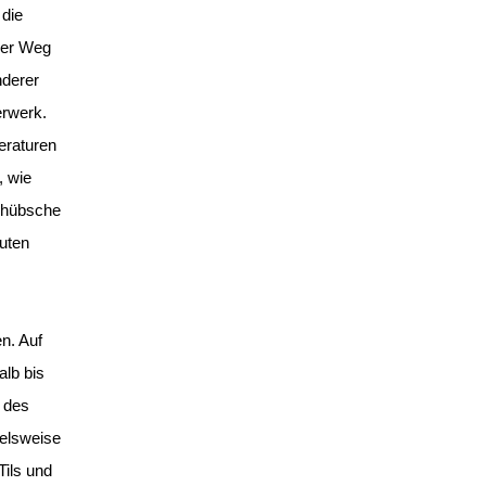
 die
 Der Weg
derer
erwerk.
eraturen
, wie
e hübsche
auten
n. Auf
lb bis
 des
elsweise
Tils und