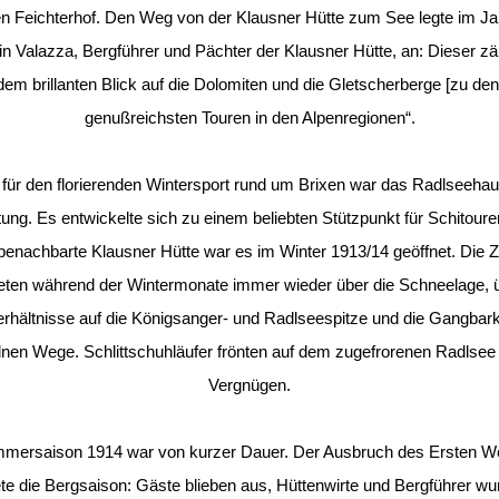
en Feichterhof. Den Weg von der Klausner Hütte zum See legte im Ja
n Valazza, Bergführer und Pächter der Klausner Hütte, an: Dieser zäh
dem brillanten Blick auf die Dolomiten und die Gletscherberge [zu den
genußreichsten Touren in den Alpenregionen“.
für den florierenden Wintersport rund um Brixen war das Radlseeha
ung. Es entwickelte sich zu einem beliebten Stützpunkt für Schitoure
benachbarte Klausner Hütte war es im Winter 1913/14 geöffnet. Die 
teten während der Wintermonate immer wieder über die Schneelage, ü
rhältnisse auf die Königsanger- und Radlseespitze und die Gangbark
lnen Wege. Schlittschuhläufer frönten auf dem zugefrorenen Radlsee
Vergnügen.
mersaison 1914 war von kurzer Dauer. Der Ausbruch des Ersten We
te die Bergsaison: Gäste blieben aus, Hüttenwirte und Bergführer wu