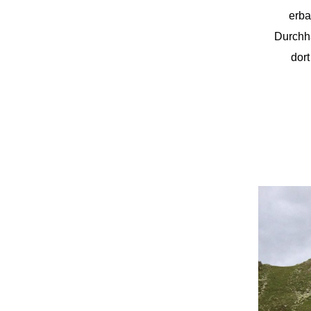
erba
Durchha
dor