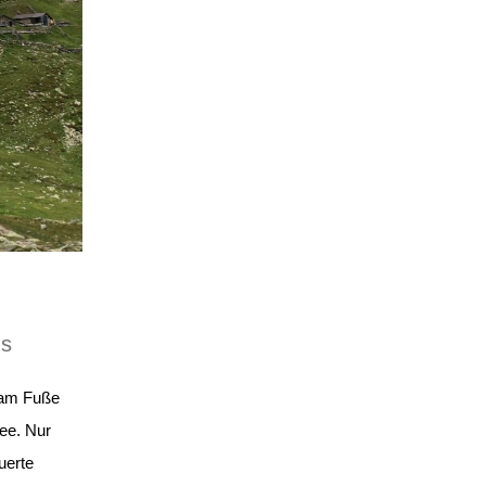
us
t am Fuße
ee. Nur
uerte