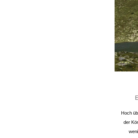
E
Hoch übe
der Kö
weni