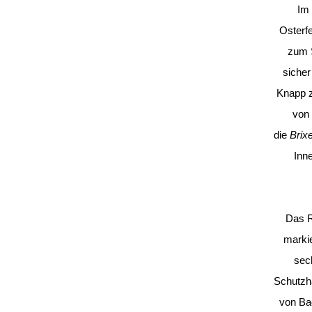
Im 
Osterfe
zum 
sicher
Knapp z
von 
die
Brix
Inne
Das R
marki
sec
Schutzh
von Bad