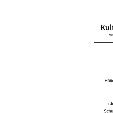
Hätt
In d
Schu