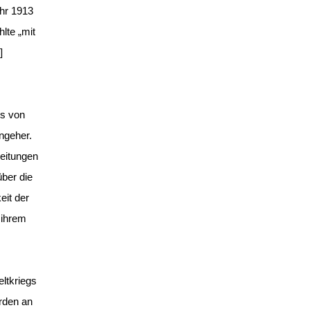
hr 1913
lte „mit
]
us von
ngeher.
Zeitungen
ber die
eit der
 ihrem
ltkriegs
rden an