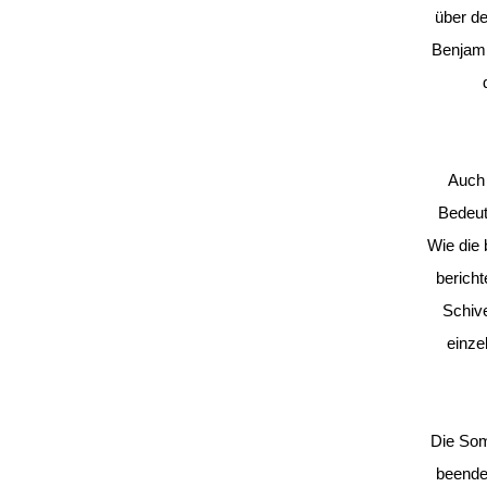
über d
Benjami
Auch 
Bedeut
Wie die 
berich
Schive
einze
Die Som
beende