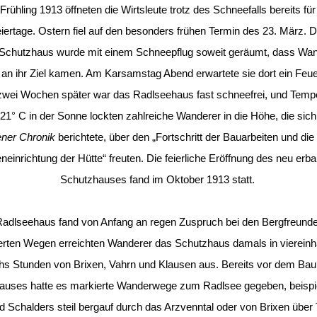
Frühling 1913 öffneten die Wirtsleute trotz des Schneefalls bereits für
iertage. Ostern fiel auf den besonders frühen Termin des 23. März.
Schutzhaus wurde mit einem Schneepflug soweit geräumt, dass Wan
 an ihr Ziel kamen. Am Karsamstag Abend erwartete sie dort ein Feu
wei Wochen später war das Radlseehaus fast schneefrei, und Temp
21° C in der Sonne lockten zahlreiche Wanderer in die Höhe, die sich
ener Chronik
berichtete, über den „Fortschritt der Bauarbeiten und di
neinrichtung der Hütte“ freuten. Die feierliche Eröffnung des neu erb
Schutzhauses fand im Oktober 1913 statt.
adlseehaus fand von Anfang an regen Zuspruch bei den Bergfreunde
erten Wegen erreichten Wanderer das Schutzhaus damals in viereinha
hs Stunden von Brixen, Vahrn und Klausen aus. Bereits vor dem Bau
auses hatte es markierte Wanderwege zum Radlsee gegeben, beispi
 Schalders steil bergauf durch das Arzvenntal oder von Brixen über 