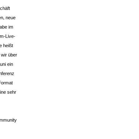
chäft
en, neue
habe im
am-Live-
e heißt
wir über
uni ein
nferenz
 Format
ine sehr
ommunity