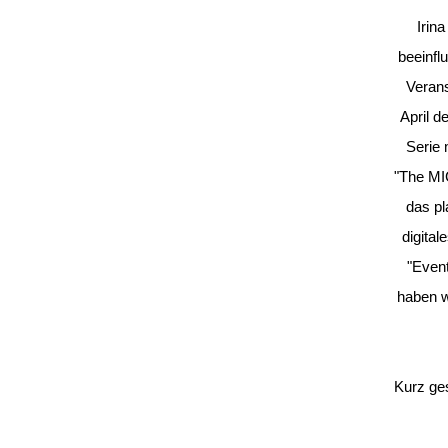
Irina
beeinfl
Verans
April d
Serie 
"The MI
das pl
digita
"Event
haben w
Kurz ge