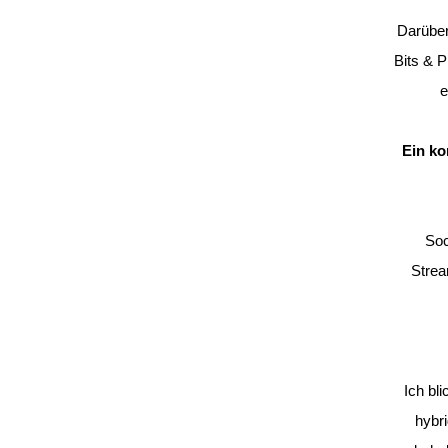
Darüber
Bits & P
e
Ein ko
Soc
Strea
Ich bl
hybri