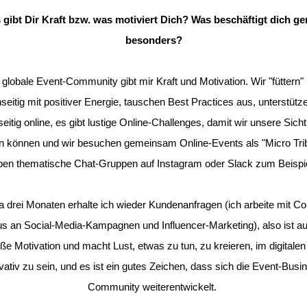
 gibt Dir Kraft bzw. was motiviert Dich? Was beschäftigt dich ge
besonders?
 globale Event-Community gibt mir Kraft und Motivation. Wir "füttern"
seitig mit positiver Energie, tauschen Best Practices aus, unterstütz
eitig online, es gibt lustige Online-Challenges, damit wir unsere Sicht
rn können und wir besuchen gemeinsam Online-Events als "Micro Trib
ben thematische Chat-Gruppen auf Instagram oder Slack zum Beispi
a drei Monaten erhalte ich wieder Kundenanfragen (ich arbeite mit C
s an Social-Media-Kampagnen und Influencer-Marketing), also ist a
ße Motivation und macht Lust, etwas zu tun, zu kreieren, im digitale
vativ zu sein, und es ist ein gutes Zeichen, dass sich die Event-Busi
Community weiterentwickelt.