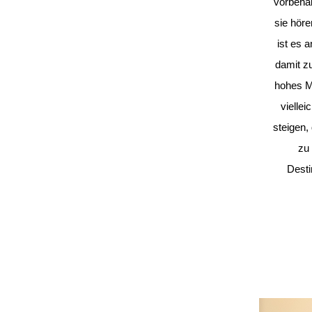
vorbehal
sie höre
ist es 
damit z
hohes Ma
vielle
steigen,
zu 
Desti