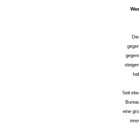
Was
Die
gegen
gegens
steige
ha
Seit etw
Bureau
eine gro
inno