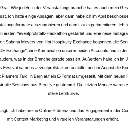
 Graf:
Wie jede/n in der Veranstaltungsbranche hat es auch mein Ges
usst. Ich hatte einige Absagen, aber dann habe ich im April beschloss
taltungsformate auszuprobieren und damit zu experimentieren. Ich 
en ersten #eventprofstalk-Hackathon gestartet und eine neue Instagr
mit Sabrina Meyers von Hot Hospitality Exchange begonnen, die Seri
CE Exchange", eine Kombination unserer beiden Accounts und in der 
audern, was in der Branche gerade passiert. Außerdem habe ich im J
les Festival namens #eventprofstalk veranstaltet und im August die Ko
 Planners Talk" in Bern auf ein E-Format umgestellt. Mit dem neuen
ir alle Sessions aus Bern live gestreamt. Die letzten Monate waren e
steile Lernkurve.
sagt: Ich habe meine Online-Präsenz und das Engagement in der C
mit Content Marketing und virtuellen Veranstaltungen erhöht.