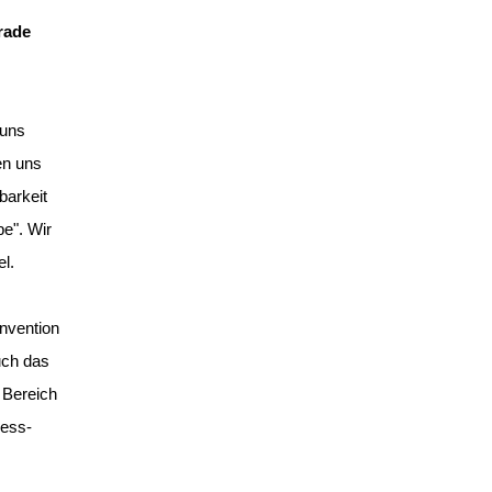
rade
 uns
en uns
barkeit
e". Wir
el.
onvention
uch das
n Bereich
ness-