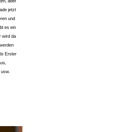
ten, aber
ade jetzt
eren und
t es ein
r wird da
 werden
ls Erster
aus,
e usw.