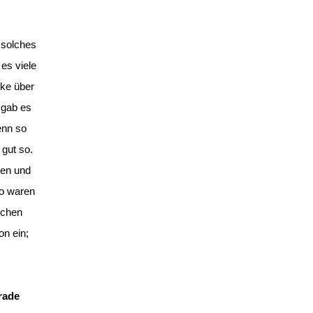
 solches
es viele
lke über
 gab es
enn so
 gut so.
gen und
ro waren
ichen
on ein;
rade