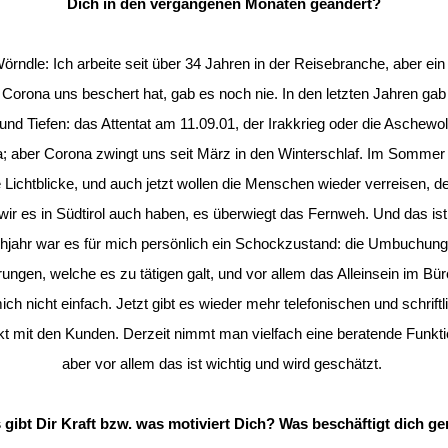
Dich in den vergangenen Monaten geändert?
Wörndle:
Ich arbeite seit über 34 Jahren in der Reisebranche, aber ein
e Corona uns beschert hat, gab es noch nie. In den letzten Jahren gab 
nd Tiefen: das Attentat am 11.09.01, der Irakkrieg oder die Aschewo
; aber Corona zwingt uns seit März in den Winterschlaf. Im Sommer
e Lichtblicke, und auch jetzt wollen die Menschen wieder verreisen, d
ir es in Südtirol auch haben, es überwiegt das Fernweh. Und das ist
hjahr war es für mich persönlich ein Schockzustand: die Umbuchun
rungen, welche es zu tätigen galt, und vor allem das Alleinsein im Bü
mich nicht einfach. Jetzt gibt es wieder mehr telefonischen und schriftl
t mit den Kunden. Derzeit nimmt man vielfach eine beratende Funkti
aber vor allem das ist wichtig und wird geschätzt.
 gibt Dir Kraft bzw. was motiviert Dich? Was beschäftigt dich ge