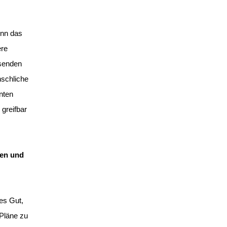
enn das
ere
isenden
nschliche
nten
greifbar
nen und
tes Gut,
 Pläne zu