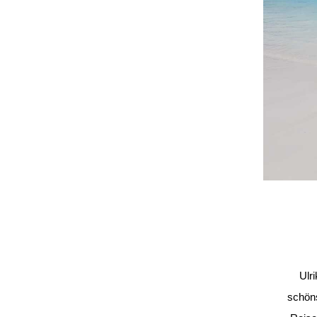
Ulr
schöns