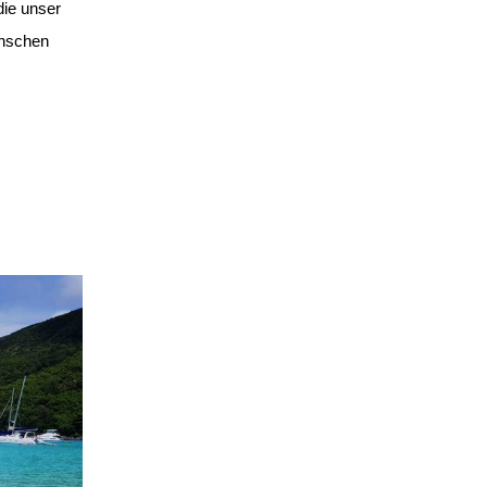
die unser
enschen