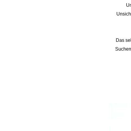
Um
Unsiche
Das seh
Suchen 