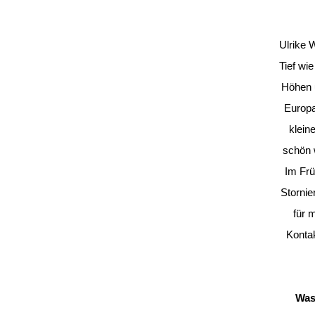
Ulrike 
Tief wi
Höhen u
Europa
klein
schön w
Im Frü
Stornie
für 
Kontak
Was