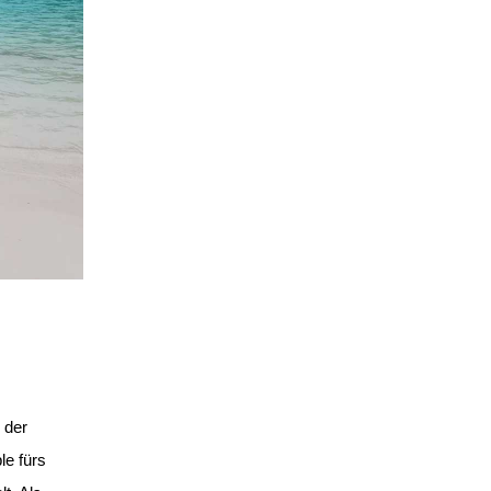
 der
le fürs