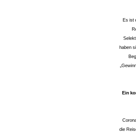
Es ist
Re
Selekt
haben si
Beg
„Gewinn
Ein ko
Corona 
die Reis