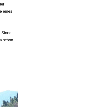
der
ke eines
e Sinne.
da schon