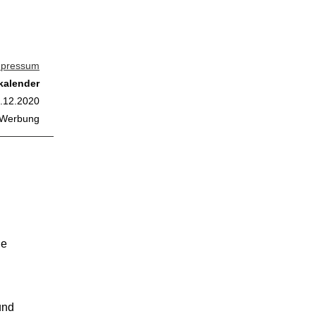
mpressum
kalender
2.12.2020
 Werbung
ie
und