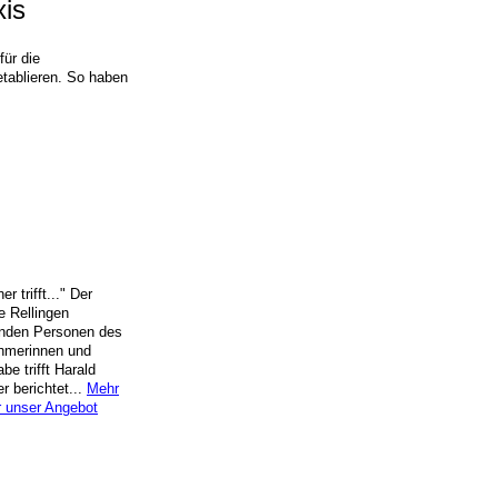
xis
ür die
etablieren. So haben
 trifft..." Der
e Rellingen
änden Personen des
ehmerinnen und
e trifft Harald
r berichtet...
M
ehr
r unser Angebot