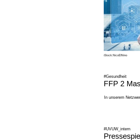
iStock:NicoElNino
#Gesundheit
FFP 2 Mas
In unserem Netzwerk
#UVUW_intern
Pressespie