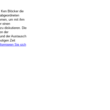
 Ken Blöcker die
abgeordneten
mmen, um mit ihm
r einen
u diskutieren. Die
en der
 und der Austausch
utigen Zeit
formieren Sie sich