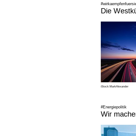
#wirkaempfenfuersi
Die Westkü
iStock:MarkAlexander
#Energiepolitik
Wir mache