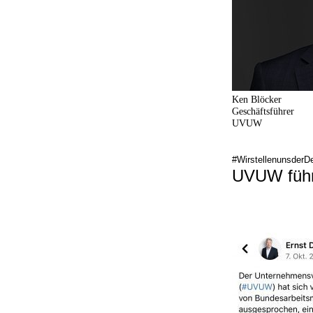
Ken Blöcker
Geschäftsführer
UVUW
#WirstellenunsderD
UVUW führ