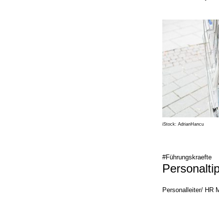
iStock: AdrianHancu
#Führungskraefte
Personalti
Personalleiter/ HR 