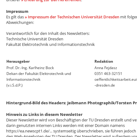
Impressum
Es gilt das
» Impressum der Technischen Universität Dresden
mit folg
Abweichungen:
Verantwortlich für den Inhalt des Newsletters:
Technische Universität Dresden
Fakultät Elektrotechnik und Informationstechnik
Herausgeber
Redaktion
Prof. Dr.-Ing. Karlheinz Bock
Anna Fejdasz
Dekan der Fakultät Elektrotechnik und
0351 463-32151
Informationstechnik
oeffentlichkeitsarbeit.e
(v.i.S.d.P.)
-dresden.de
Hintergrund-Bild des Headers: Jeibmann Photographik/Torsten P
Hinweis zu Links in diesem Newsletter
Dieser Newsletter wird von Beschäftigten der TU Dresden erstellt und ve
darin genutzten internen Links werden mit einer Domain namens
https://ea.newscpt1.de/... systemseitig überschrieben, sie führen jedoch 
den Web-Angeboten der TU Dresden. Der Newsletter wird außerdem von