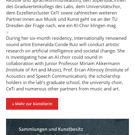
Akustik und Sprachkommunikation), den Stipendiat:innen
des Graduiertenkollegs des Labs, dem Universitätschor,
dem Exzellenzcluster CeTi sowie zahlreichen weiteren
Partner:innen aus Musik und Kunst geht sie an der TU
Dresden der Frage nach, wie ein KI-Chor klingen mag.
–
During her six-month residency, internationally renowned
sound artist Esmeralda Conde Ruiz will conduct artistic
research on artificial intelligence and societal change. She
is investigating how an AI choir could sound in
collaboration with Junior Professor Miriam Akkermann
(Institute of Art and Music), Prof. Ercan Altinsoy (Institute of
Acoustics and Speech Communication), the scholarship
holders in the lab’s graduate school, the university choir,
CeTi and numerous other partners from music and art.
» Mehr zur Künstlerin