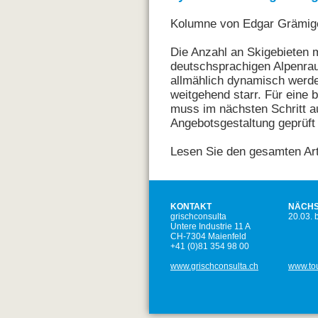
Kolumne von Edgar Grämige
Die Anzahl an Skigebieten 
deutschsprachigen Alpenrau
allmählich dynamisch werde
weitgehend starr. Für eine 
muss im nächsten Schritt 
Angebotsgestaltung geprüft
Lesen Sie den gesamten Art
KONTAKT
NÄCHS
grischconsulta
20.03. 
Untere Industrie 11 A
CH-7304 Maienfeld
+41 (0)81 354 98 00
www.grischconsulta.ch
www.to