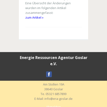
Eine Übersicht der Änderungen
wurden im folgenden Artikel
zusammengefasst:
zum Artikel »
Energie Ressourcen Agentur Goslar
e.V.
Am Stollen 19A
38640 Goslar
Te. 05321 6857899
E-Mail: info@era-goslar.de
Abmelden