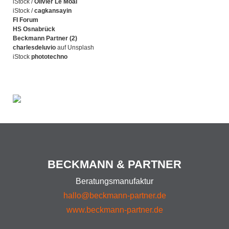
iStock /
Olivier Le Moal
iStock /
cagkansayin
FI Forum
HS Osnabrück
Beckmann Partner (2)
charlesdeluvio
auf Unsplash
iStock
phototechno
BECKMANN & PARTNER
Beratungsmanufaktur
hallo@beckmann-partner.de
www.beckmann-partner.de