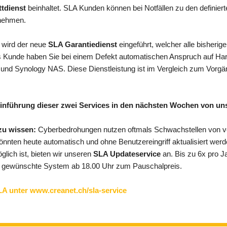
ttdienst
beinhaltet. SLA Kunden können bei Notfällen zu den definiert
 nehmen.
wird der neue
SLA Garantiedienst
eingeführt, welcher alle bisher
s Kunde haben Sie bei einem Defekt automatischen Anspruch auf Har
und Synology NAS. Diese Dienstleistung ist im Vergleich zum Vorgän
Einführung dieser zwei Services in den nächsten Wochen von uns
 zu wissen:
Cyberbedrohungen nutzen oftmals Schwachstellen von v
önnten heute automatisch und ohne Benutzereingriff aktualisiert wer
glich ist, bieten wir unseren
SLA Updateservice
an. Bis zu 6x pro Ja
s gewünschte System ab 18.00 Uhr zum Pauschalpreis.
SLA unter www.creanet.ch/sla-service