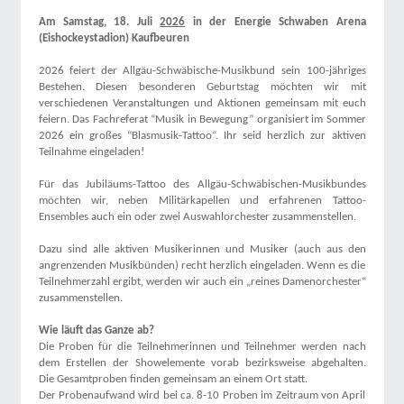
Am Samstag, 18. Juli
2026
in der Energie Schwaben Arena
(Eishockeystadion) Kaufbeuren
2026 feiert der Allgäu-Schwäbische-Musikbund sein 100-jähriges
Bestehen. Diesen besonderen Geburtstag möchten wir mit
verschiedenen Veranstaltungen und Aktionen gemeinsam mit euch
feiern. Das Fachreferat “Musik in Bewegung” organisiert im Sommer
2026 ein großes “Blasmusik-Tattoo“. Ihr seid herzlich zur aktiven
Teilnahme eingeladen!
Für das Jubiläums-Tattoo des Allgäu-Schwäbischen-Musikbundes
möchten wir, neben Militärkapellen und erfahrenen Tattoo-
Ensembles auch ein oder zwei Auswahlorchester zusammenstellen.
Dazu sind alle aktiven Musikerinnen und Musiker (auch aus den
angrenzenden Musikbünden) recht herzlich eingeladen. Wenn es die
Teilnehmerzahl ergibt, werden wir auch ein „reines Damenorchester“
zusammenstellen.
Wie läuft das Ganze ab?
Die Proben für die Teilnehmerinnen und Teilnehmer werden nach
dem Erstellen der Showelemente vorab bezirksweise abgehalten.
Die Gesamtproben finden gemeinsam an einem Ort statt.
Der Probenaufwand wird bei ca. 8-10 Proben im Zeitraum von April