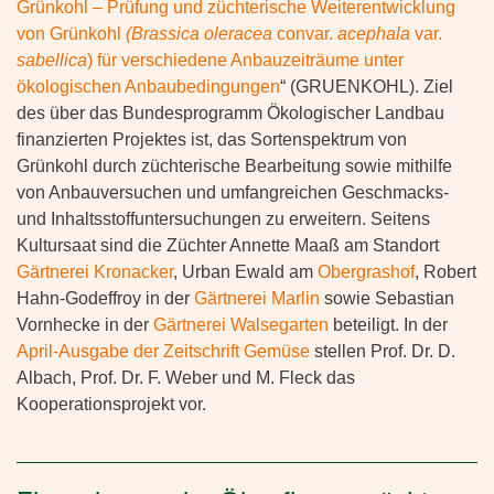
Grünkohl – Prüfung und züchterische Weiterentwicklung
von Grünkohl
(Brassica oleracea
convar.
acephala
var.
sabellica
) für verschiedene Anbauzeiträume unter
ökologischen Anbaubedingungen
“ (GRUENKOHL). Ziel
des über das Bundesprogramm Ökologischer Landbau
finanzierten Projektes ist, das Sortenspektrum von
Grünkohl durch züchterische Bearbeitung sowie mithilfe
von Anbauversuchen und umfangreichen Geschmacks-
und Inhaltsstoffuntersuchungen zu erweitern. Seitens
Kultursaat sind die Züchter Annette Maaß am Standort
Gärtnerei Kronacker
, Urban Ewald am
Obergrashof
, Robert
Hahn-Godeffroy in der
Gärtnerei Marlin
sowie Sebastian
Vornhecke in der
Gärtnerei Walsegarten
beteiligt. In der
April-Ausgabe der Zeitschrift Gemüse
stellen Prof. Dr. D.
Albach, Prof. Dr. F. Weber und M. Fleck das
Kooperationsprojekt vor.