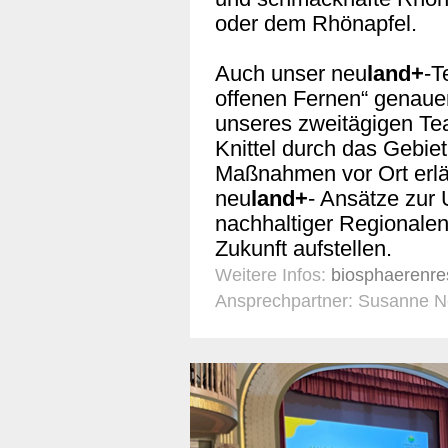
oder dem Rhönapfel.
Auch unser neu
land+
-T
offenen Fernen“ genau
unseres zweitägigen Te
Knittel durch das Gebiet
Maßnahmen vor Ort erläu
neu
land+
- Ansätze zur 
nachhaltiger Regionalent
Zukunft aufstellen.
Weitere Infos:
biosphaerenre
Ansprechpartner: Susanne 