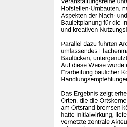
Veranstaltungsreihe unt
Hofstellen-Umbauten, n
Aspekten der Nach- un
Bauleitplanung für die 
und kreativen Nutzungs
Parallel dazu führten A
umfassendes Flächenma
Baulücken, untergenutz
Auf diese Weise wurde e
Erarbeitung baulicher 
Handlungsempfehlungen
Das Ergebnis zeigt erheb
Orten, die die Ortskern
am Ortsrand bremsen kö
hatte Initialwirkung, lie
vernetzte zentrale Akte