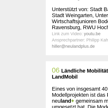
Unterstützt von: Stadt 
Stadt Weingarten, Unt
Wirtschaftsjunioren 
Ravensburg, RWU Hoch
Link zum Video:
youtu.be
Ansprechpartner: Philipp Kah
hiller@neulandplus.de
06
Ländliche Mobilitä
LandMobil
Eines von insgesamt 40
Modellprojekten ist das
neu
land
+
gemeinsam mit
umgesetzt hat. Die Model