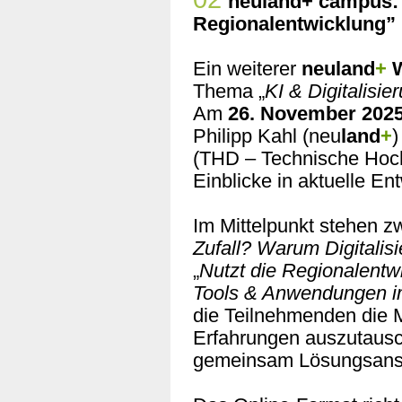
neuland+ campus: “
Regionalentwicklung”
Ein weiterer
neuland
+
Thema „
KI & Digitalisi
Am
26. November 2025
Philipp Kahl (neu
land
+
)
(THD – Technische Hoc
Einblicke in aktuelle En
Im Mittelpunkt stehen zw
Zufall? Warum Digitalis
„
Nutzt die Regionalentw
Tools & Anwendungen 
die Teilnehmenden die M
Erfahrungen auszutausc
gemeinsam Lösungsansät