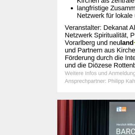
Kirchen als zentrale
langfristige Zusam
Netzwerk für lokale
Veranstalter: Dekanat A
Netzwerk Spiritualität, P
Vorarlberg und neu
land
und Partnern aus Kirche
Förderung durch die In
und die Diözese Rottenb
Weitere Infos und Anmeldung
Ansprechpartner: Philipp Kah