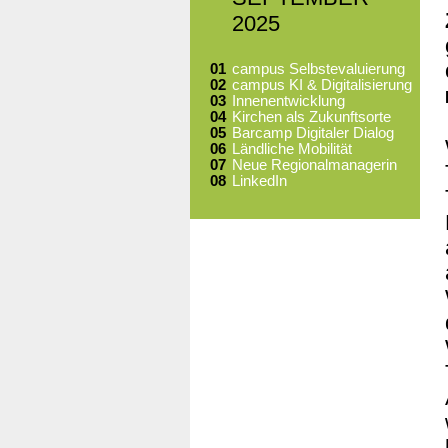
2025
01
campus Selbstevaluierung
02
campus KI & Digitalisierung
03
Innenentwicklung
04
Kirchen als Zukunftsorte
05
Barcamp Digitaler Dialog
06
Ländliche Mobilität
07
Neue Regionalmanagerin
08
LinkedIn