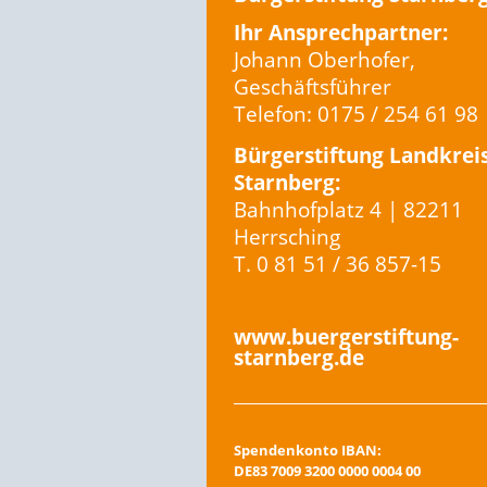
Ihr Ansprechpartner:
Johann Oberhofer,
Geschäftsführer
Telefon: 0175 / 254 61 98
Bürgerstiftung Landkrei
Starnberg:
Bahnhofplatz 4 | 82211
Herrsching
T. 0 81 51 / 36 857-15
www.buergerstiftung-
starnberg.de
Spendenkonto IBAN:
DE83 7009 3200 0000 0004 00