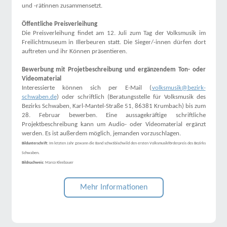
und -rätinnen zusammensetzt.
Öffentliche Preisverleihung
Die Preisverleihung findet am 12. Juli zum Tag der Volksmusik im
Freilichtmuseum in Illerbeuren statt. Die Sieger/-innen dürfen dort
auftreten und ihr Können präsentieren.
Bewerbung mit Projetbeschreibung und ergänzendem Ton- oder
Videomaterial
Interessierte können sich per E-Mail (
volksmusik@bezirk-
schwaben.de
) oder schriftlich (Beratungsstelle für Volksmusik des
Bezirks Schwaben, Karl-Mantel-Straße 51, 86381 Krumbach) bis zum
28. Februar bewerben. Eine aussagekräftige schriftliche
Projektbeschreibung kann um Audio- oder Videomaterial ergänzt
werden. Es ist außerdem möglich, jemanden vorzuschlagen.
Bildunterschrift:
Im letzten Jahr gewann die Band schwäbischwild den ersten Volksmusikförderpreis des Bezirks
Schwaben.
Bildnachweis:
Marco Kleebauer
Mehr Informationen