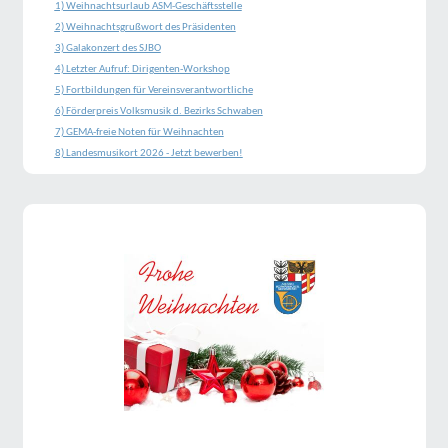
1) Weihnachtsurlaub ASM-Geschäftsstelle
2) Weihnachtsgrußwort des Präsidenten
3) Galakonzert des SJBO
4) Letzter Aufruf: Dirigenten-Workshop
5) Fortbildungen für Vereinsverantwortliche
6) Förderpreis Volksmusik d. Bezirks Schwaben
7) GEMA-freie Noten für Weihnachten
8) Landesmusikort 2026 - Jetzt bewerben!