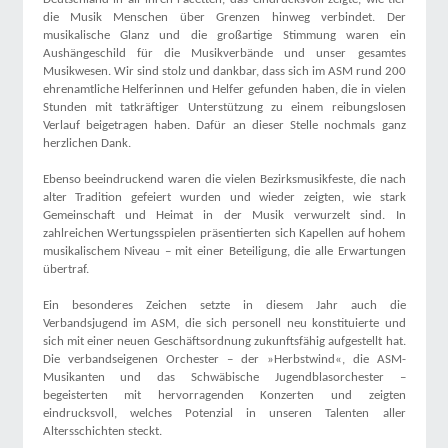
die Musik Menschen über Grenzen hinweg verbindet. Der
musikalische Glanz und die großartige Stimmung waren ein
Aushängeschild für die Musikverbände und unser gesamtes
Musikwesen. Wir sind stolz und dankbar, dass sich im ASM rund 200
ehrenamtliche Helferinnen und Helfer gefunden haben, die in vielen
Stunden mit tatkräftiger Unterstützung zu einem reibungslosen
Verlauf beigetragen haben. Dafür an dieser Stelle nochmals ganz
herzlichen Dank.
Ebenso beeindruckend waren die vielen Bezirksmusikfeste, die nach
alter Tradition gefeiert wurden und wieder zeigten, wie stark
Gemeinschaft und Heimat in der Musik verwurzelt sind. In
zahlreichen Wertungsspielen präsentierten sich Kapellen auf hohem
musikalischem Niveau – mit einer Beteiligung, die alle Erwartungen
übertraf.
Ein besonderes Zeichen setzte in diesem Jahr auch die
Verbandsjugend im ASM, die sich personell neu konstituierte und
sich mit einer neuen Geschäftsordnung zukunftsfähig aufgestellt hat.
Die verbandseigenen Orchester – der »Herbstwind«, die ASM-
Musikanten und das Schwäbische Jugendblasorchester –
begeisterten mit hervorragenden Konzerten und zeigten
eindrucksvoll, welches Potenzial in unseren Talenten aller
Altersschichten steckt.